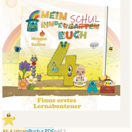
Ab 4
Jahre
Buch + PDF
48
S.