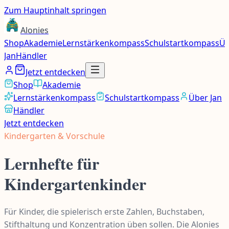
Zum Hauptinhalt springen
Alonies
Shop
Akademie
Lernstärkenkompass
Schulstartkompass
Üb
Jan
Händler
Jetzt entdecken
Shop
Akademie
Lernstärkenkompass
Schulstartkompass
Über Jan
Händler
Jetzt entdecken
Kindergarten & Vorschule
Lernhefte für
Kindergartenkinder
Für Kinder, die spielerisch erste Zahlen, Buchstaben,
Stifthaltung und Konzentration üben sollen. Die Alonies