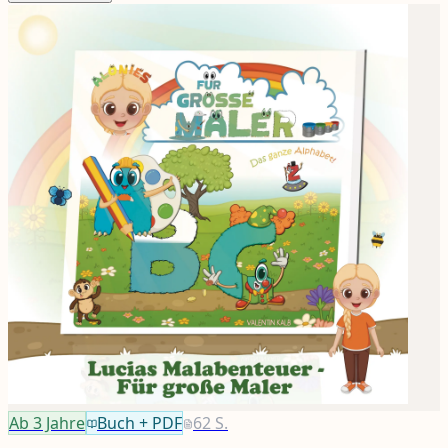
Ab 3
Jahre
Buch + PDF
62
S.