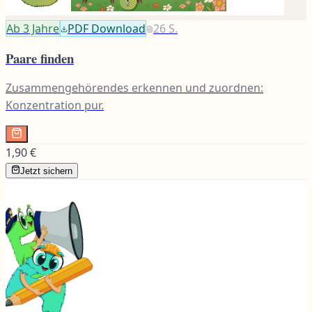
Ab 3
Jahre
PDF Download
26
S.
Paare finden
Zusammengehörendes erkennen und zuordnen:
Konzentration pur.
1,90 €
Jetzt sichern