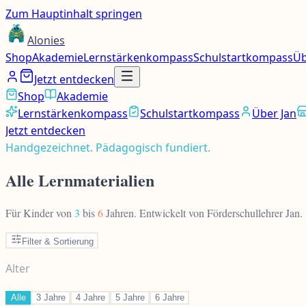
Zum Hauptinhalt springen
Alonies
Shop
Akademie
Lernstärkenkompass
Schulstartkompass
Üb
Jetzt entdecken
Shop
Akademie
Lernstärkenkompass
Schulstartkompass
Über Jan
Jetzt entdecken
Handgezeichnet. Pädagogisch fundiert.
Alle Lernmaterialien
Für Kinder von
3
bis
6
Jahren. Entwickelt von Förderschullehrer Jan.
Filter & Sortierung
Alter
Alle
3 Jahre
4 Jahre
5 Jahre
6 Jahre