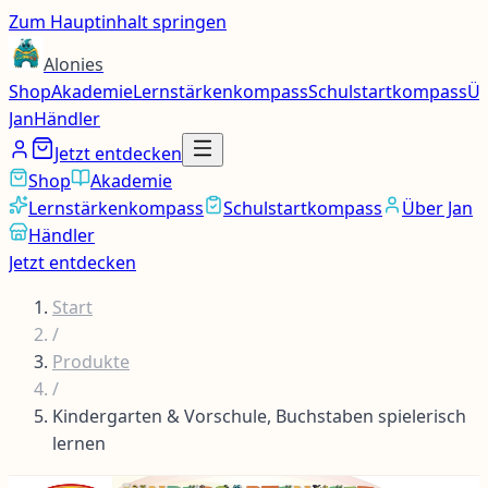
Zum Hauptinhalt springen
Alonies
Shop
Akademie
Lernstärkenkompass
Schulstartkompass
Üb
Jan
Händler
Jetzt entdecken
Shop
Akademie
Lernstärkenkompass
Schulstartkompass
Über Jan
Händler
Jetzt entdecken
Start
/
Produkte
/
Kindergarten & Vorschule, Buchstaben spielerisch
lernen